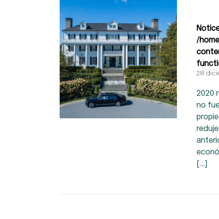
Notic
/home
conte
funct
28 dic
2020 n
no fue
propi
reduje
anteri
econó
[…]