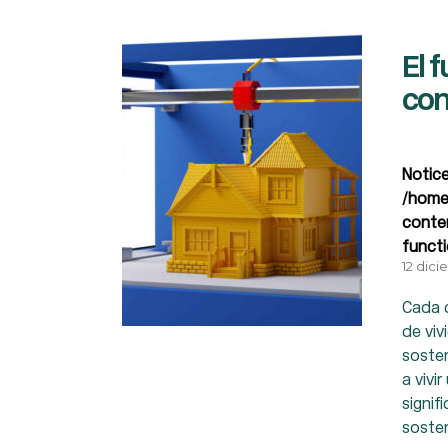
El 
con
Notic
/home
conte
funct
12 dic
Cada 
de viv
sosten
a vivi
signif
sosten