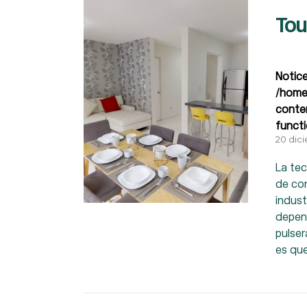
Tou
Notic
/home
conte
funct
20 dic
La tec
de co
indust
depen
pulser
es que