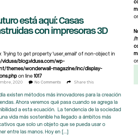
c
m
o
futuro está aquí: Casas
struidas con impresoras 3D
N
/
c
m
e
: Trying to get property 'user_email' of non-object in
o
/vidusa/blog.vidusa.com/wp-
nt/themes/wonderwall-magazine/inc/display-
ions.php
on line
1017
iembre, 2020
Share this
No Comments
día existen métodos más innovadores para la creación
iendas. Ahora veremos qué pasa cuando se agrega la
ibilidad a esta ecuación. La tendencia de la sociedad
r una vida más sostenible ha llegado a ámbitos más
icativos que solo un objeto que se pueda usar o
er entre las manos. Hoy en […]