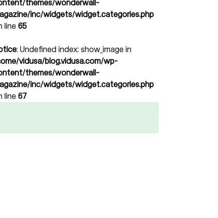
ontent/themes/wonderwall-
agazine/inc/widgets/widget.categories.php
n line
65
otice
: Undefined index: show_image in
home/vidusa/blog.vidusa.com/wp-
ontent/themes/wonderwall-
agazine/inc/widgets/widget.categories.php
n line
67