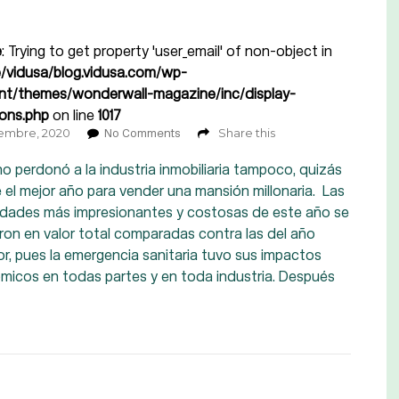
e
: Trying to get property 'user_email' of non-object in
/vidusa/blog.vidusa.com/wp-
nt/themes/wonderwall-magazine/inc/display-
ions.php
on line
1017
iembre, 2020
Share this
No Comments
o perdonó a la industria inmobiliaria tampoco, quizás
 el mejor año para vender una mansión millonaria. Las
edades más impresionantes y costosas de este año se
ron en valor total comparadas contra las del año
or, pues la emergencia sanitaria tuvo sus impactos
micos en todas partes y en toda industria. Después