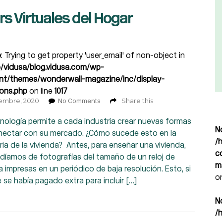
rs Virtuales del Hogar
e
: Trying to get property 'user_email' of non-object in
/vidusa/blog.vidusa.com/wp-
nt/themes/wonderwall-magazine/inc/display-
ions.php
on line
1017
iembre, 2020
Share this
No Comments
nología permite a cada industria crear nuevas formas
N
nectar con su mercado. ¿Cómo sucede esto en la
/
ria de la vivienda? Antes, para enseñar una vivienda,
c
díamos de fotografías del tamaño de un reloj de
m
a impresas en un periódico de baja resolución. Esto, si
o
 se había pagado extra para incluir […]
N
/