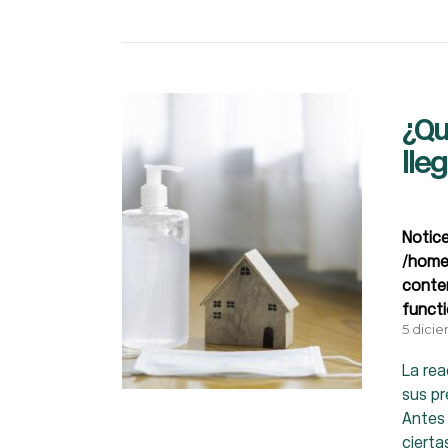
¿Qu
lle
Notic
/home
conte
funct
5 dici
La rea
sus p
Antes 
cierta