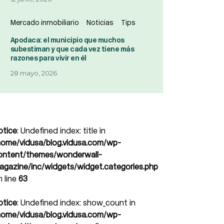
Mercado inmobiliario
Noticias
Tips
Apodaca: el municipio que muchos
subestiman y que cada vez tiene más
razones para vivir en él
28 mayo, 2026
otice
: Undefined index: title in
home/vidusa/blog.vidusa.com/wp-
ontent/themes/wonderwall-
agazine/inc/widgets/widget.categories.php
n line
63
otice
: Undefined index: show_count in
home/vidusa/blog.vidusa.com/wp-