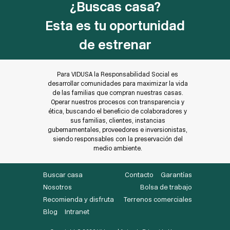
¿Buscas casa?
Esta es tu oportunidad
de estrenar
Para VIDUSA la Responsabilidad Social es
desarrollar comunidades para maximizar la vida
de las familias que compran nuestras casas.
Operar nuestros procesos con transparencia y
ética, buscando el beneficio de colaboradores y
sus familias, clientes, instancias
gubernamentales, proveedores e inversionistas,
siendo responsables con la preservación del
medio ambiente.
Buscar casa
Contacto
Garantías
Nosotros
Bolsa de trabajo
Recomienda y disfruta
Terrenos comerciales
Blog
Intranet