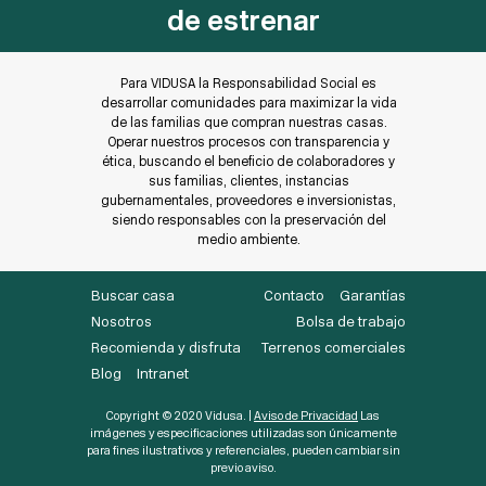
de estrenar
Para VIDUSA la Responsabilidad Social es
desarrollar comunidades para maximizar la vida
de las familias que compran nuestras casas.
Operar nuestros procesos con transparencia y
ética, buscando el beneficio de colaboradores y
sus familias, clientes, instancias
gubernamentales, proveedores e inversionistas,
siendo responsables con la preservación del
medio ambiente.
Buscar casa
Contacto
Garantías
Nosotros
Bolsa de trabajo
Recomienda y disfruta
Terrenos comerciales
Blog
Intranet
Copyright © 2020 Vidusa. |
Aviso de Privacidad
Las
imágenes y especificaciones utilizadas son únicamente
para fines ilustrativos y referenciales, pueden cambiar sin
previo aviso.