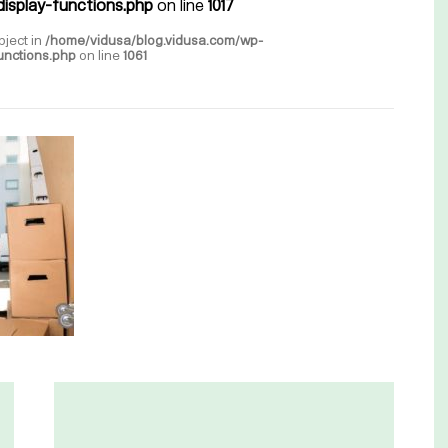
isplay-functions.php
on line
1017
bject in
/home/vidusa/blog.vidusa.com/wp-
unctions.php
on line
1061