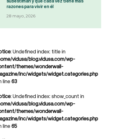
subestiman y que cada vez tiene más
razones para vivir en él
28 mayo, 2026
otice
: Undefined index: title in
home/vidusa/blog.vidusa.com/wp-
ontent/themes/wonderwall-
agazine/inc/widgets/widget.categories.php
n line
63
otice
: Undefined index: show_count in
home/vidusa/blog.vidusa.com/wp-
ontent/themes/wonderwall-
agazine/inc/widgets/widget.categories.php
n line
65