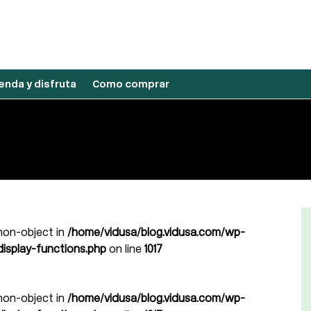
nda y disfruta
Como comprar
 non-object in
/home/vidusa/blog.vidusa.com/wp-
isplay-functions.php
on line
1017
 non-object in
/home/vidusa/blog.vidusa.com/wp-