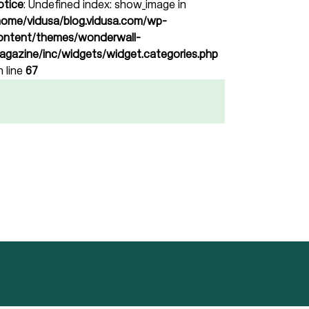
otice
: Undefined index: show_image in
home/vidusa/blog.vidusa.com/wp-
ontent/themes/wonderwall-
agazine/inc/widgets/widget.categories.php
n line
67