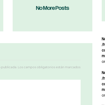
No More Posts
N
/
c
m
o
á publicada.
Los campos obligatorios están marcados
N
/
c
m
o