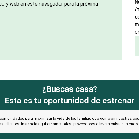
N
co y web en este navegador para la próxima
/
c
m
o
¿Buscas casa?
Esta es tu oportunidad de estrenar
 comunidades para maximizar la vida de las familias que compran nuestras casa
as, clientes, instancias gubernamentales, proveedores e inversionistas, siend