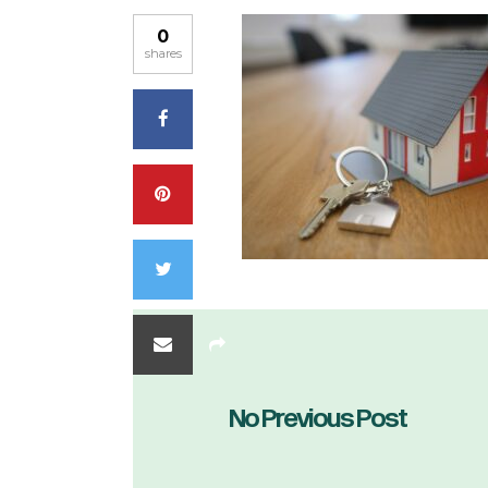
0
shares
No Previous Post