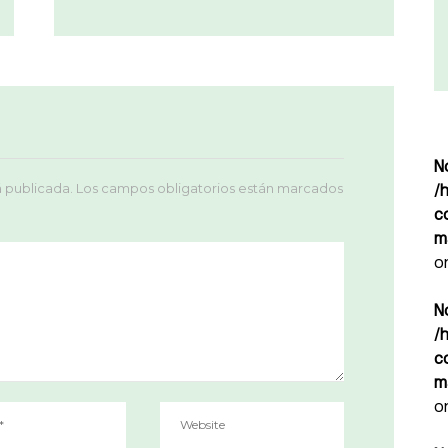
N
á publicada.
Los campos obligatorios están marcados
/
c
m
o
N
/
c
m
o