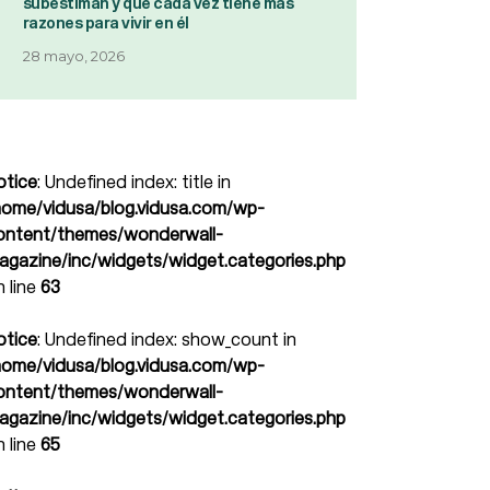
subestiman y que cada vez tiene más
razones para vivir en él
28 mayo, 2026
otice
: Undefined index: title in
home/vidusa/blog.vidusa.com/wp-
ontent/themes/wonderwall-
agazine/inc/widgets/widget.categories.php
n line
63
otice
: Undefined index: show_count in
home/vidusa/blog.vidusa.com/wp-
ontent/themes/wonderwall-
agazine/inc/widgets/widget.categories.php
n line
65