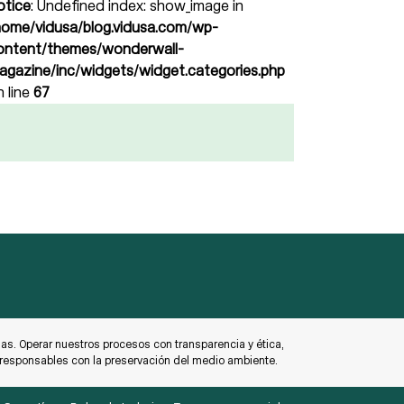
otice
: Undefined index: show_image in
home/vidusa/blog.vidusa.com/wp-
ontent/themes/wonderwall-
agazine/inc/widgets/widget.categories.php
n line
67
s. Operar nuestros procesos con transparencia y ética,
o responsables con la preservación del medio ambiente.