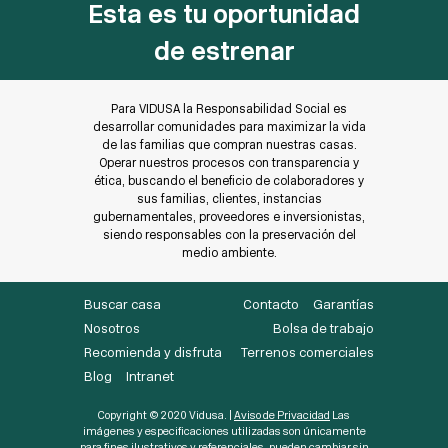
Esta es tu oportunidad
de estrenar
Para VIDUSA la Responsabilidad Social es
desarrollar comunidades para maximizar la vida
de las familias que compran nuestras casas.
Operar nuestros procesos con transparencia y
ética, buscando el beneficio de colaboradores y
sus familias, clientes, instancias
gubernamentales, proveedores e inversionistas,
siendo responsables con la preservación del
medio ambiente.
Buscar casa
Contacto
Garantías
Nosotros
Bolsa de trabajo
Recomienda y disfruta
Terrenos comerciales
Blog
Intranet
Copyright © 2020 Vidusa. |
Aviso de Privacidad
Las
imágenes y especificaciones utilizadas son únicamente
para fines ilustrativos y referenciales, pueden cambiar sin