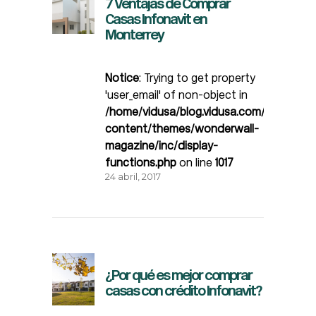
7 Ventajas de Comprar
Casas Infonavit en
Monterrey
Notice
: Trying to get property
'user_email' of non-object in
/home/vidusa/blog.vidusa.com/wp-
content/themes/wonderwall-
magazine/inc/display-
functions.php
on line
1017
24 abril, 2017
¿Por qué es mejor comprar
casas con crédito Infonavit?