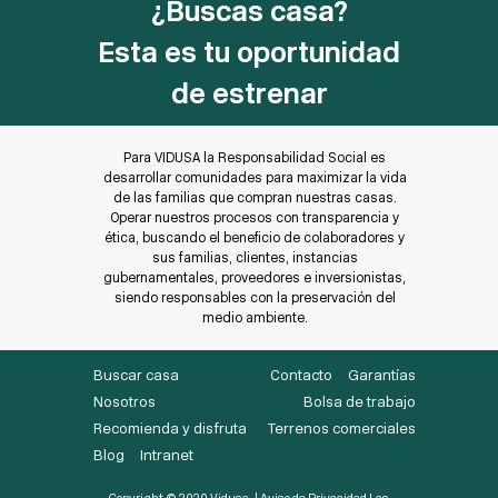
¿Buscas casa?
Esta es tu oportunidad
de estrenar
Para VIDUSA la Responsabilidad Social es
desarrollar comunidades para maximizar la vida
de las familias que compran nuestras casas.
Operar nuestros procesos con transparencia y
ética, buscando el beneficio de colaboradores y
sus familias, clientes, instancias
gubernamentales, proveedores e inversionistas,
siendo responsables con la preservación del
medio ambiente.
Buscar casa
Contacto
Garantías
Nosotros
Bolsa de trabajo
Recomienda y disfruta
Terrenos comerciales
Blog
Intranet