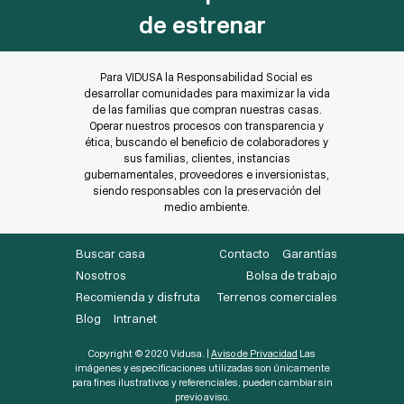
de estrenar
Para VIDUSA la Responsabilidad Social es
desarrollar comunidades para maximizar la vida
de las familias que compran nuestras casas.
Operar nuestros procesos con transparencia y
ética, buscando el beneficio de colaboradores y
sus familias, clientes, instancias
gubernamentales, proveedores e inversionistas,
siendo responsables con la preservación del
medio ambiente.
Buscar casa
Contacto
Garantías
Nosotros
Bolsa de trabajo
Recomienda y disfruta
Terrenos comerciales
Blog
Intranet
Copyright © 2020 Vidusa. |
Aviso de Privacidad
Las
imágenes y especificaciones utilizadas son únicamente
para fines ilustrativos y referenciales, pueden cambiar sin
previo aviso.