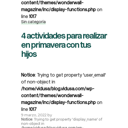
content/themes/wonderwall-
magazine/inc/display-functions.php
on
line
1017
Sin categoría
4 actividades para realizar
en primavera con tus
hijos
Notice
: Trying to get property 'user_email'
of non-object in
/home/vidusa/blog.vidusa.com/wp-
content/themes/wonderwall-
magazine/inc/display-functions.php
on
line
1017
9 marzo, 2022
by
Notice
: Trying to get property 'display_name' of
non-object in
/home/vidusa/blog.vidusa.com/wp-