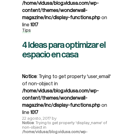
/home/vidusa/blog.vidusa.com/wp-
content/themes/wonderwall-
magazine/inc/display-functions.php
on
line
1017
Tips
4 Ideas para optimizar el
espacio en casa
Notice
: Trying to get property 'user_email'
of non-object in
/home/vidusa/blog.vidusa.com/wp-
content/themes/wonderwall-
magazine/inc/display-functions.php
on
line
1017
22 agosto, 2017
by
Notice
: Trying to get property 'display_name' of
non-object in
/home/vidusa/blog.vidusa.com/wp-