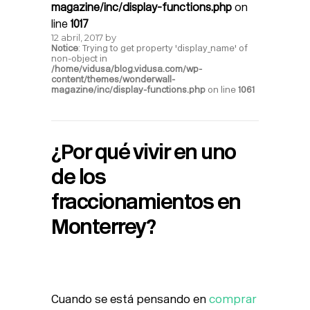
magazine/inc/display-functions.php
on
line
1017
12 abril, 2017
by
Notice
: Trying to get property 'display_name' of
non-object in
/home/vidusa/blog.vidusa.com/wp-
content/themes/wonderwall-
magazine/inc/display-functions.php
on line
1061
¿Por qué vivir en uno
de los
fraccionamientos en
Monterrey?
Cuando se está pensando en
comprar