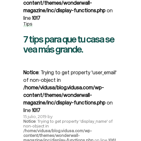
content/themes/wonderwall-
magazine/inc/display-functions.php
on
line
1017
Tips
7 tips para que tu casa se
vea más grande.
Notice
: Trying to get property 'user_email'
of non-object in
/home/vidusa/blog.vidusa.com/wp-
content/themes/wonderwall-
magazine/inc/display-functions.php
on
line
1017
15 julio, 2019
by
Notice
: Trying to get property 'display_name' of
non-object in
/home/vidusa/blog.vidusa.com/wp-
content/themes/wonderwall-
magazine/inc/display-functions.php
on line
1061