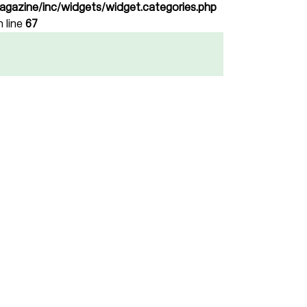
agazine/inc/widgets/widget.categories.php
n line
67