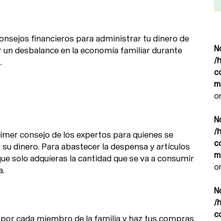
nsejos financieros para administrar tu dinero de
N
 un desbalance en la economía familiar durante
/
.
c
m
o
N
/
imer consejo de los expertos para quienes se
c
u dinero. Para abastecer la despensa y artículos
m
e solo adquieras la cantidad que se va a consumir
o
a.
N
/
c
a por cada miembro de la familia y haz tus compras