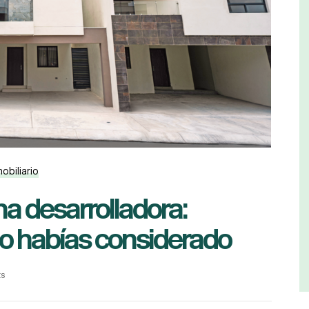
obiliario
a desarrolladora:
no habías considerado
ts