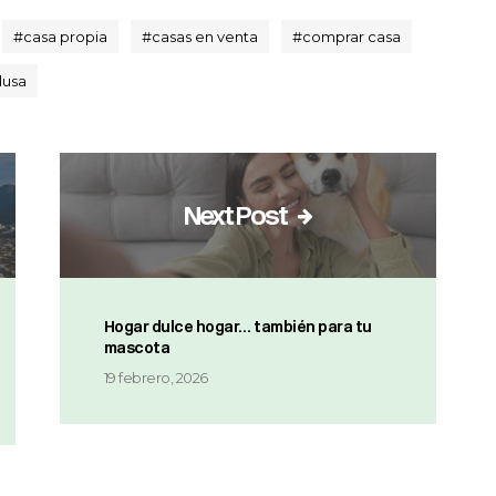
#
casa propia
#
casas en venta
#
comprar casa
dusa
Next Post
Hogar dulce hogar… también para tu
mascota
19 febrero, 2026