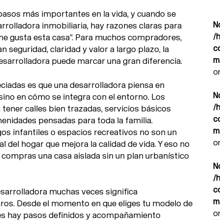
pasos más importantes en la vida, y cuando se
N
rrolladora inmobiliaria, hay razones claras para
/
“me gusta esta casa”. Para muchos compradores,
c
seguridad, claridad y valor a largo plazo, la
m
esarrolladora puede marcar una gran diferencia.
o
ciadas es que una desarrolladora piensa en
N
 sino en cómo se integra con el entorno. Los
/
tener calles bien trazadas, servicios básicos
c
menidades pensadas para toda la familia.
m
gos infantiles o espacios recreativos no son un
o
al del hogar que mejora la calidad de vida. Y eso no
o compras una casa aislada sin un plan urbanístico
N
/
c
arrolladora muchas veces significa
m
aros. Desde el momento en que eliges tu modelo de
o
aves hay pasos definidos y acompañamiento