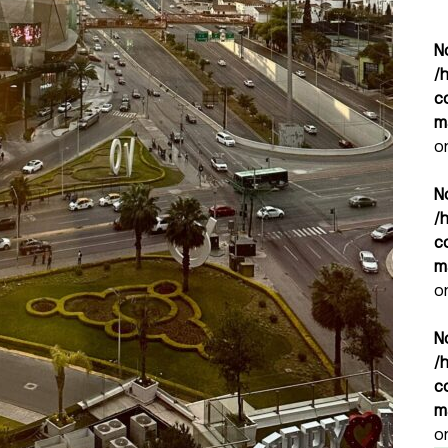
N
/
c
m
o
N
/
c
m
o
N
/
c
m
o