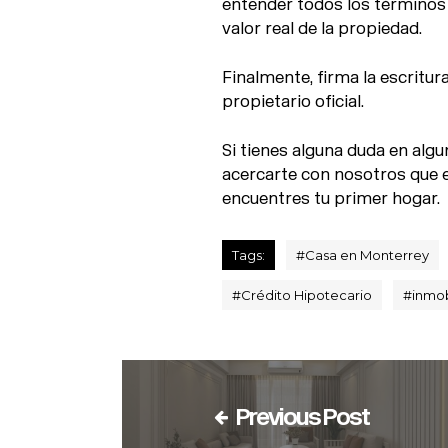
entender todos los términos 
valor real de la propiedad.
Finalmente, firma la escritur
propietario oficial.
Si tienes alguna duda en algu
acercarte con nosotros que
encuentres tu primer hogar.
Tags:
#
Casa en Monterrey
#
Crédito Hipotecario
#
inmob
Previous Post