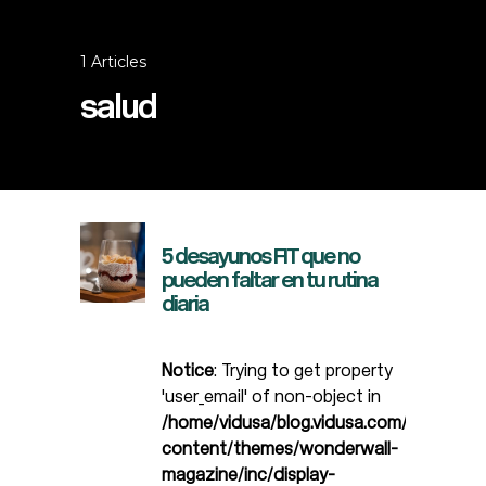
1 Articles
salud
5 desayunos FIT que no
pueden faltar en tu rutina
diaria
Notice
: Trying to get property
'user_email' of non-object in
/home/vidusa/blog.vidusa.com/wp-
content/themes/wonderwall-
magazine/inc/display-