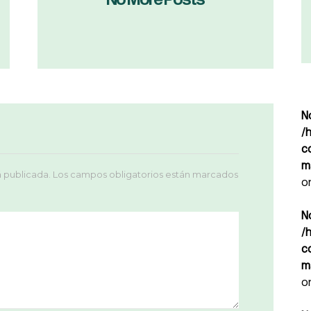
N
/
c
m
á publicada.
Los campos obligatorios están marcados
o
N
/
c
m
o