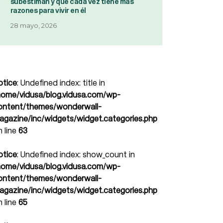
subestiman y que cada vez tiene más
razones para vivir en él
28 mayo, 2026
otice
: Undefined index: title in
home/vidusa/blog.vidusa.com/wp-
ontent/themes/wonderwall-
agazine/inc/widgets/widget.categories.php
n line
63
otice
: Undefined index: show_count in
home/vidusa/blog.vidusa.com/wp-
ontent/themes/wonderwall-
agazine/inc/widgets/widget.categories.php
n line
65