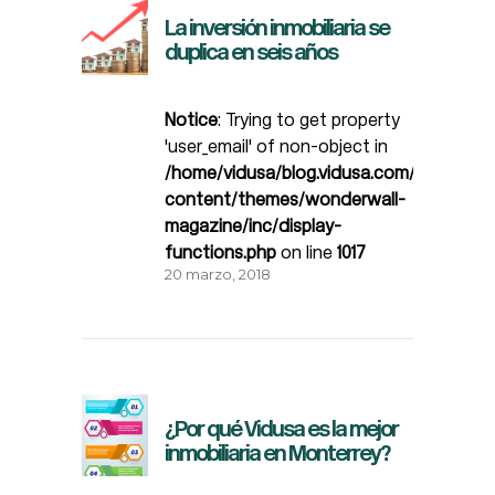
La inversión inmobiliaria se
duplica en seis años
Notice
: Trying to get property
'user_email' of non-object in
/home/vidusa/blog.vidusa.com/wp-
content/themes/wonderwall-
magazine/inc/display-
functions.php
on line
1017
20 marzo, 2018
¿Por qué Vidusa es la mejor
inmobiliaria en Monterrey?