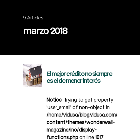
9 Articles
marzo 2018
El mejor crédito no siempre
es el de menor interés
Notice
: Trying to get property
'user_email' of non-object in
/home/vidusa/blog.vidusa.com/wp-
content/themes/wonderwall-
magazine/inc/display-
functions.php
on line
1017