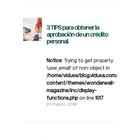
3 TIPS para obtener la
aprobación de un crédito
personal.
Notice
: Trying to get property
'user_email' of non-object in
/home/vidusa/blog.vidusa.com/wp-
content/themes/wonderwall-
magazine/inc/display-
functions.php
on line
1017
20 marzo, 2018