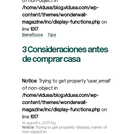
of non-object in
/home/vidusa/blog.vidusa.com/wp-
content/themes/wonderwall-
magazine/inc/display-functions.php
on
line
1017
Beneficios
Tips
3 Consideraciones antes
de comprar casa
Notice
: Trying to get property 'user_email'
of non-object in
/home/vidusa/blog.vidusa.com/wp-
content/themes/wonderwall-
magazine/inc/display-functions.php
on
line
1017
14 agosto, 2017
by
Notice
: Trying to get property 'display_name' of
non-object in