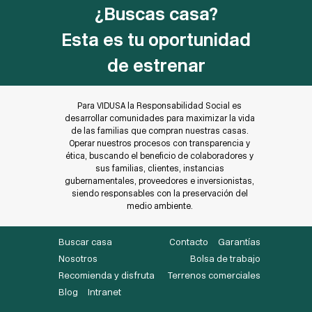
¿Buscas casa?
Esta es tu oportunidad
de estrenar
Para VIDUSA la Responsabilidad Social es
desarrollar comunidades para maximizar la vida
de las familias que compran nuestras casas.
Operar nuestros procesos con transparencia y
ética, buscando el beneficio de colaboradores y
sus familias, clientes, instancias
gubernamentales, proveedores e inversionistas,
siendo responsables con la preservación del
medio ambiente.
Buscar casa
Contacto
Garantías
Nosotros
Bolsa de trabajo
Recomienda y disfruta
Terrenos comerciales
Blog
Intranet