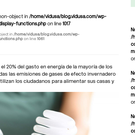
 non-object in
/home/vidusa/blog.vidusa.com/wp-
isplay-functions.php
on line
1017
N
bject in
/home/vidusa/blog.vidusa.com/wp-
/
unctions.php
on line
1061
c
m
o
 el 20% del gasto en energía de la mayoría de los
N
odas las emisiones de gases de efecto invernadero
/
tilizan los ciudadanos para alimentar sus casas y
c
m
o
N
/
c