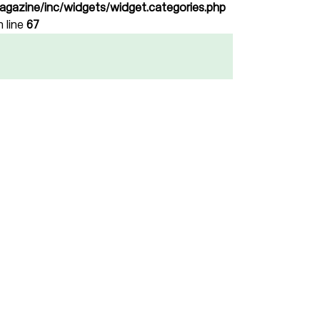
agazine/inc/widgets/widget.categories.php
n line
67