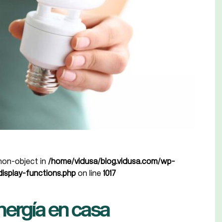
 non-object in
/home/vidusa/blog.vidusa.com/wp-
isplay-functions.php
on line
1017
energía en casa