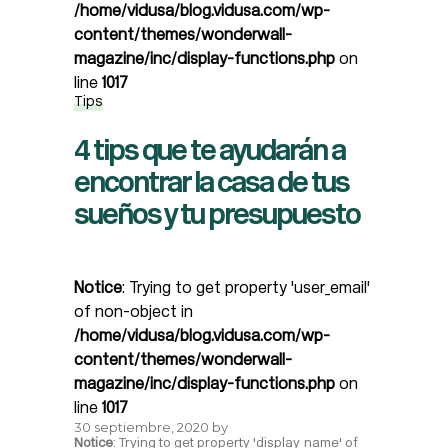
/home/vidusa/blog.vidusa.com/wp-
content/themes/wonderwall-
magazine/inc/display-functions.php
on
line
1017
Tips
4 tips que te ayudarán a
encontrar la casa de tus
sueños y tu presupuesto
Notice
: Trying to get property 'user_email'
of non-object in
/home/vidusa/blog.vidusa.com/wp-
content/themes/wonderwall-
magazine/inc/display-functions.php
on
line
1017
30 septiembre, 2020
by
Notice
: Trying to get property 'display_name' of