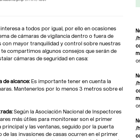
interesa a todos por igual, por ello en ocasiones
N
ma de cámaras de vigilancia dentro o fuera de
/
 con mayor tranquilidad y control sobre nuestras
c
n te compartimos algunos consejos que serán de
m
nstalar cámaras de seguridad en casa:
o
N
a de alcance:
Es importante tener en cuenta la
/
maras. Mantenerlos por lo menos 3 metros sobre el
c
m
o
rada:
Según la Asociación Nacional de Inspectores
ugares más útiles para monitorear son el primer
N
 principal y las ventanas, seguido por la puerta
/
o de las invasiones de casas ocurren en el primer
c