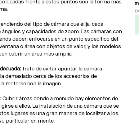
 colocadas frente a estos puntos son la forma más
m
ema.
o
ndiendo del tipo de cámara que elija, cada
e ángulos y capacidades de zoom. Las cámaras con
ños deben enfocarse en un punto específico del
entana o área con objetos de valor, y los modelos
en cubrir un área más amplia.
adecuada:
Trate de evitar apuntar la cámara
rla demasiado cerca de los accesorios de
ría meterse con la imagen.
:
Cubrir áreas donde a menudo hay elementos de
rigirse a ellos. La instalación de una cámara que se
tos lugares es una gran manera de localizar a los
vo particular en mente.