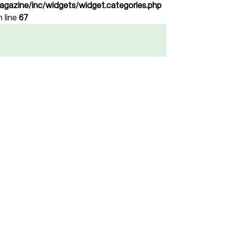
agazine/inc/widgets/widget.categories.php
n line
67