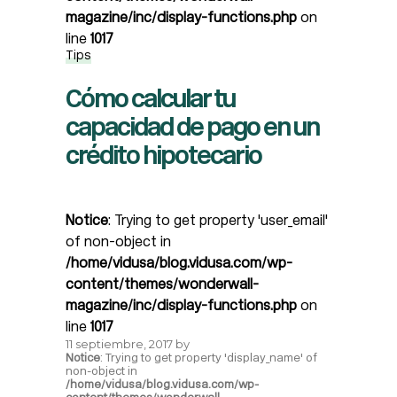
magazine/inc/display-functions.php
on
line
1017
Tips
Cómo calcular tu
capacidad de pago en un
crédito hipotecario
Notice
: Trying to get property 'user_email'
of non-object in
/home/vidusa/blog.vidusa.com/wp-
content/themes/wonderwall-
magazine/inc/display-functions.php
on
line
1017
11 septiembre, 2017
by
Notice
: Trying to get property 'display_name' of
non-object in
/home/vidusa/blog.vidusa.com/wp-