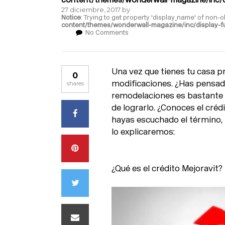
27 diciembre, 2017
by
Notice
: Trying to get property 'display_name' of non-o
content/themes/wonderwall-magazine/inc/display-f
No Comments
Una vez que tienes tu casa pr
0
modificaciones. ¿Has pensad
shares
remodelaciones es bastante 
de lograrlo. ¿Conoces el cré
hayas escuchado el término, p
lo explicaremos:
¿Qué es el crédito Mejoravit?