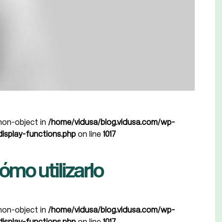
 non-object in
/home/vidusa/blog.vidusa.com/wp-
isplay-functions.php
on line
1017
ómo utilizarlo
 non-object in
/home/vidusa/blog.vidusa.com/wp-
isplay-functions.php
on line
1017