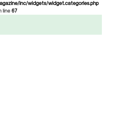
agazine/inc/widgets/widget.categories.php
n line
67