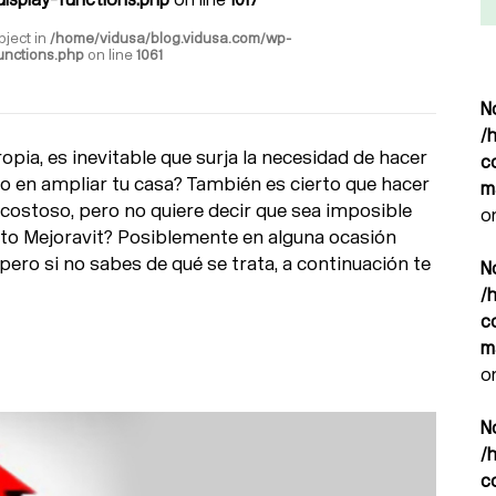
bject in
/home/vidusa/blog.vidusa.com/wp-
unctions.php
on line
1061
N
/
opia, es inevitable que surja la necesidad de hacer
c
o en ampliar tu casa? También es cierto que hacer
m
costoso, pero no quiere decir que sea imposible
o
dito Mejoravit? Posiblemente en alguna ocasión
ero si no sabes de qué se trata, a continuación te
N
/
c
m
o
N
/
c