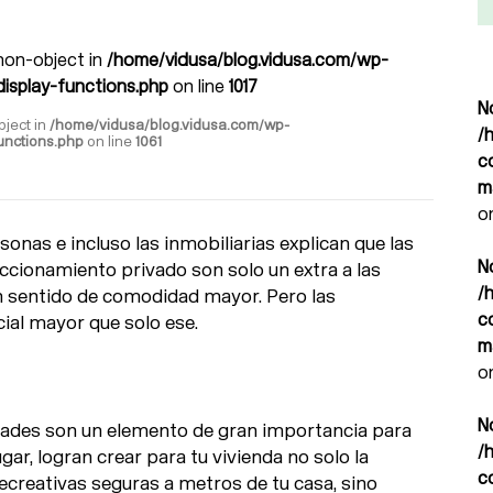
 non-object in
/home/vidusa/blog.vidusa.com/wp-
isplay-functions.php
on line
1017
N
bject in
/home/vidusa/blog.vidusa.com/wp-
/
unctions.php
on line
1061
c
m
o
onas e incluso las inmobiliarias explican que las
N
cionamiento privado son solo un extra a las
/
 sentido de comodidad mayor. Pero las
c
ial mayor que solo ese.
m
o
N
idades son un elemento de gran importancia para
/
gar, logran crear para tu vivienda no solo la
c
ecreativas seguras a metros de tu casa, sino