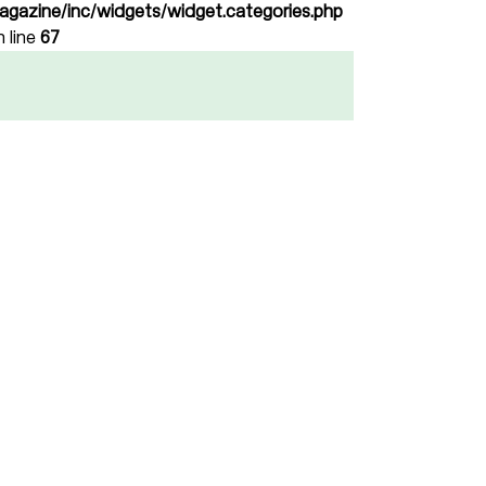
agazine/inc/widgets/widget.categories.php
n line
67