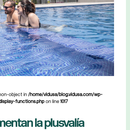
 non-object in
/home/vidusa/blog.vidusa.com/wp-
isplay-functions.php
on line
1017
ntan la plusvalía