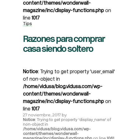
content/themes/wonderwall-
magazine/inc/display-functions.php
on
line
1017
Tips
Razones para comprar
casa siendo soltero
Notice
: Trying to get property 'user_email'
of non-object in
/home/vidusa/blog.vidusa.com/wp-
content/themes/wonderwall-
magazine/inc/display-functions.php
on
line
1017
27 noviembre, 2017
by
Notice
: Trying to get property 'display_name' of
non-object in
/home/vidusa/blog.vidusa.com/wp-
content/themes/wonderwall-
magazine/inc/display-functions.php
on line
1061