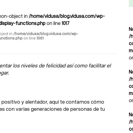
 non-object in
/home/vidusa/blog.vidusa.com/wp-
isplay-functions.php
on line
1017
N
bject in
/home/vidusa/blog.vidusa.com/wp-
/
unctions.php
on line
1061
c
m
o
ntar los niveles de felicidad así como facilitar el
N
ogar.
/
c
m
o
 positivo y alentador, aquí te contamos cómo
vives con varias generaciones de personas de tu
N
/
c