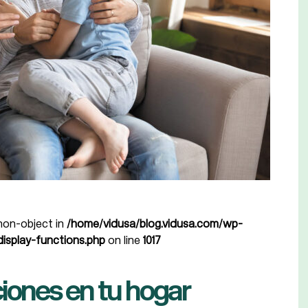
 non-object in
/home/vidusa/blog.vidusa.com/wp-
isplay-functions.php
on line
1017
iones en tu hogar