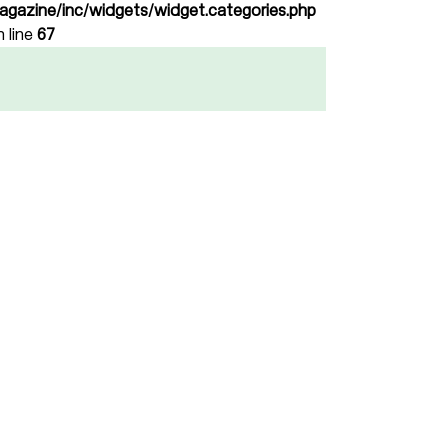
agazine/inc/widgets/widget.categories.php
n line
67