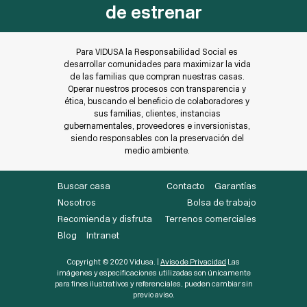
de estrenar
Para VIDUSA la Responsabilidad Social es
desarrollar comunidades para maximizar la vida
de las familias que compran nuestras casas.
Operar nuestros procesos con transparencia y
ética, buscando el beneficio de colaboradores y
sus familias, clientes, instancias
gubernamentales, proveedores e inversionistas,
siendo responsables con la preservación del
medio ambiente.
Buscar casa
Contacto
Garantías
Nosotros
Bolsa de trabajo
Recomienda y disfruta
Terrenos comerciales
Blog
Intranet
Copyright © 2020 Vidusa. |
Aviso de Privacidad
Las
imágenes y especificaciones utilizadas son únicamente
para fines ilustrativos y referenciales, pueden cambiar sin
previo aviso.