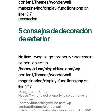
content/themes/wonderwall-
magazine/inc/display-functions.php
on
line
1017
Decoración
5 consejos de decoración
de exterior
Notice
: Trying to get property 'user_email'
of non-object in
/home/vidusa/blog.vidusa.com/wp-
content/themes/wonderwall-
magazine/inc/display-functions.php
on
line
1017
20 agosto, 2021
by
Notice
: Trying to get property 'display_name' of
non-object in
/home/vidusa/blog.vidusa.com/wp-
content/themes/wonderwall-
magazine/inc/display-functions.php
on line
1061