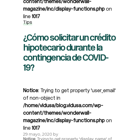
content/themes/wonderwall-
magazine/inc/display-functions.php
on
line
1017
Tips
¿Cómo solicitar un crédito
hipotecario durante la
contingencia de COVID-
19?
Notice
: Trying to get property 'user_email'
of non-object in
/home/vidusa/blog.vidusa.com/wp-
content/themes/wonderwall-
magazine/inc/display-functions.php
on
line
1017
29 mayo, 2020
by
Notice
: Trying to get property 'display_name' of