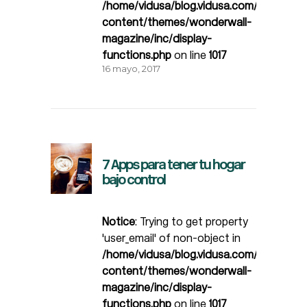
/home/vidusa/blog.vidusa.com/wp-
content/themes/wonderwall-
magazine/inc/display-
functions.php
on line
1017
16 mayo, 2017
7 Apps para tener tu hogar
bajo control
Notice
: Trying to get property
'user_email' of non-object in
/home/vidusa/blog.vidusa.com/wp-
content/themes/wonderwall-
magazine/inc/display-
functions.php
on line
1017