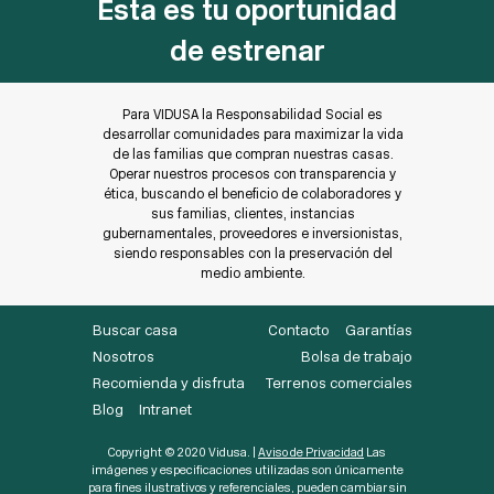
Esta es tu oportunidad
de estrenar
Para VIDUSA la Responsabilidad Social es
desarrollar comunidades para maximizar la vida
de las familias que compran nuestras casas.
Operar nuestros procesos con transparencia y
ética, buscando el beneficio de colaboradores y
sus familias, clientes, instancias
gubernamentales, proveedores e inversionistas,
siendo responsables con la preservación del
medio ambiente.
Buscar casa
Contacto
Garantías
Nosotros
Bolsa de trabajo
Recomienda y disfruta
Terrenos comerciales
Blog
Intranet
Copyright © 2020 Vidusa. |
Aviso de Privacidad
Las
imágenes y especificaciones utilizadas son únicamente
para fines ilustrativos y referenciales, pueden cambiar sin