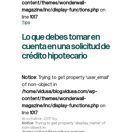
content/themes/wonderwall-
magazine/inc/display-functions.php
on
line
1017
Tips
Lo que debes tomar en
cuenta en una solicitud de
crédito hipotecario
Notice
: Trying to get property 'user_email'
of non-object in
/home/vidusa/blog.vidusa.com/wp-
content/themes/wonderwall-
magazine/inc/display-functions.php
on
line
1017
16 octubre, 2017
by
Notice
: Trying to get property 'display_name' of
non-object in
/home/vidusa/blog.vidusa.com/wp-