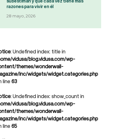
subestiman y que cada vez tiene más
razones para vivir en él
28 mayo, 2026
otice
: Undefined index: title in
home/vidusa/blog.vidusa.com/wp-
ontent/themes/wonderwall-
agazine/inc/widgets/widget.categories.php
n line
63
otice
: Undefined index: show_count in
home/vidusa/blog.vidusa.com/wp-
ontent/themes/wonderwall-
agazine/inc/widgets/widget.categories.php
n line
65