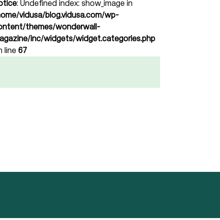
otice
: Undefined index: show_image in
home/vidusa/blog.vidusa.com/wp-
ontent/themes/wonderwall-
agazine/inc/widgets/widget.categories.php
n line
67