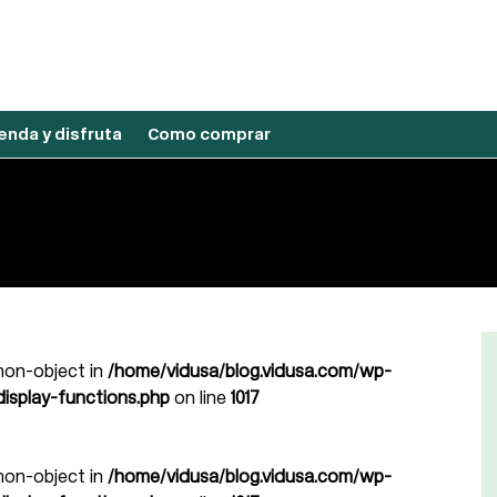
nda y disfruta
Como comprar
 non-object in
/home/vidusa/blog.vidusa.com/wp-
isplay-functions.php
on line
1017
 non-object in
/home/vidusa/blog.vidusa.com/wp-