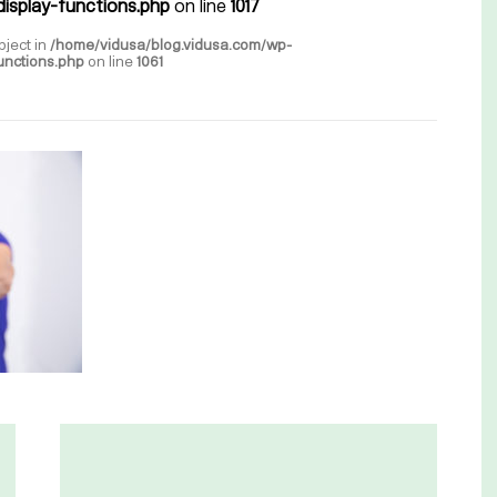
isplay-functions.php
on line
1017
bject in
/home/vidusa/blog.vidusa.com/wp-
unctions.php
on line
1061