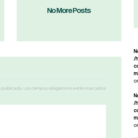
No More Posts
N
/
c
m
o
á publicada.
Los campos obligatorios están marcados
N
/
c
m
o