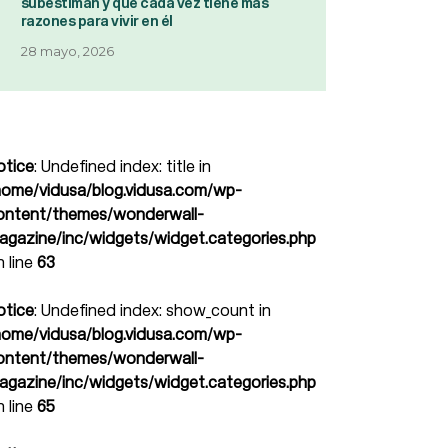
subestiman y que cada vez tiene más
razones para vivir en él
28 mayo, 2026
otice
: Undefined index: title in
home/vidusa/blog.vidusa.com/wp-
ontent/themes/wonderwall-
agazine/inc/widgets/widget.categories.php
n line
63
otice
: Undefined index: show_count in
home/vidusa/blog.vidusa.com/wp-
ontent/themes/wonderwall-
agazine/inc/widgets/widget.categories.php
n line
65