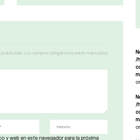
N
á publicada.
Los campos obligatorios están marcados
/
c
m
o
N
/
c
m
o
co y web en este navegador para la próxima