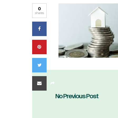
0
shares
No Previous Post