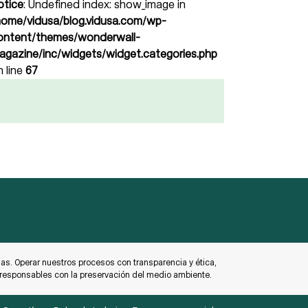
otice
: Undefined index: show_image in
home/vidusa/blog.vidusa.com/wp-
ontent/themes/wonderwall-
agazine/inc/widgets/widget.categories.php
n line
67
s. Operar nuestros procesos con transparencia y ética,
o responsables con la preservación del medio ambiente.