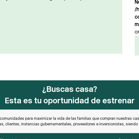
N
/
c
m
o
¿Buscas casa?
Esta es tu oportunidad de estrenar
 comunidades para maximizar la vida de las familias que compran nuestras casa
as, clientes, instancias gubernamentales, proveedores e inversionistas, siend