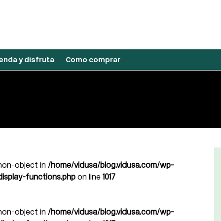
nda y disfruta
Como comprar
 non-object in
/home/vidusa/blog.vidusa.com/wp-
isplay-functions.php
on line
1017
 non-object in
/home/vidusa/blog.vidusa.com/wp-