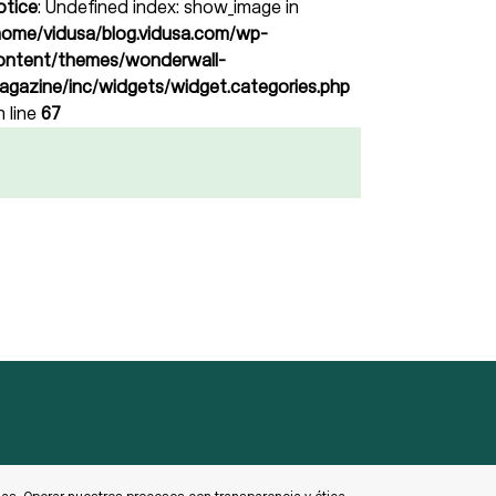
otice
: Undefined index: show_image in
home/vidusa/blog.vidusa.com/wp-
ontent/themes/wonderwall-
agazine/inc/widgets/widget.categories.php
n line
67