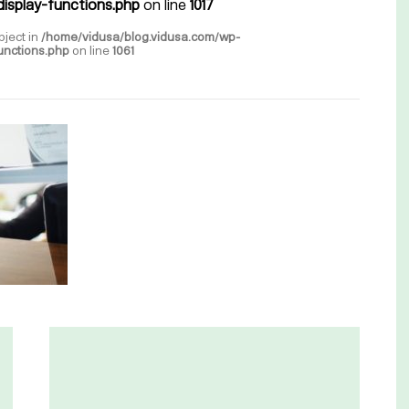
isplay-functions.php
on line
1017
bject in
/home/vidusa/blog.vidusa.com/wp-
unctions.php
on line
1061