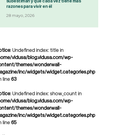
subestiman y que cada vez tiene más
razones para vivir en él
28 mayo, 2026
otice
: Undefined index: title in
home/vidusa/blog.vidusa.com/wp-
ontent/themes/wonderwall-
agazine/inc/widgets/widget.categories.php
n line
63
otice
: Undefined index: show_count in
home/vidusa/blog.vidusa.com/wp-
ontent/themes/wonderwall-
agazine/inc/widgets/widget.categories.php
n line
65