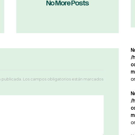
No More Posts
N
/
c
m
o
á publicada.
Los campos obligatorios están marcados
N
/
c
m
o