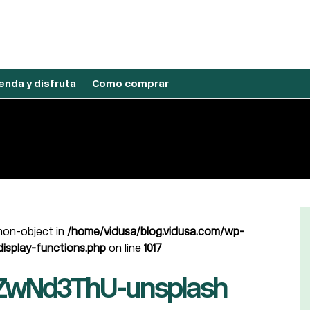
nda y disfruta
Como comprar
 non-object in
/home/vidusa/blog.vidusa.com/wp-
isplay-functions.php
on line
1017
ZwNd3ThU-unsplash