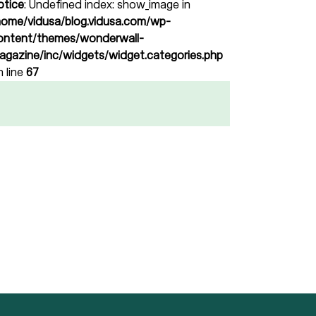
otice
: Undefined index: show_image in
home/vidusa/blog.vidusa.com/wp-
ontent/themes/wonderwall-
agazine/inc/widgets/widget.categories.php
n line
67