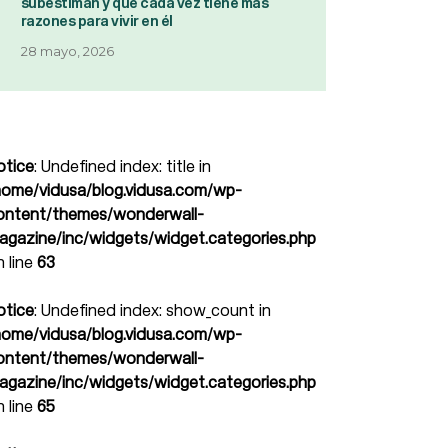
subestiman y que cada vez tiene más
razones para vivir en él
28 mayo, 2026
otice
: Undefined index: title in
home/vidusa/blog.vidusa.com/wp-
ontent/themes/wonderwall-
agazine/inc/widgets/widget.categories.php
n line
63
otice
: Undefined index: show_count in
home/vidusa/blog.vidusa.com/wp-
ontent/themes/wonderwall-
agazine/inc/widgets/widget.categories.php
n line
65