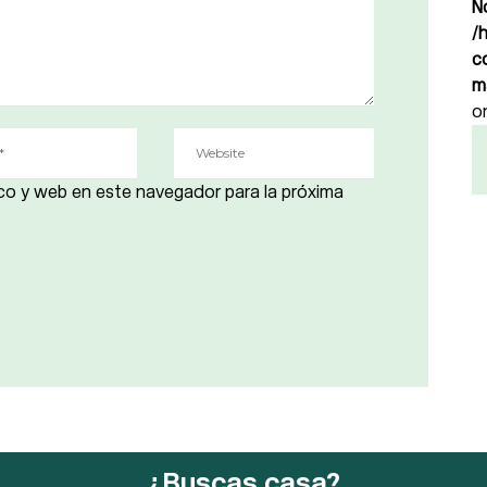
N
/
c
m
o
co y web en este navegador para la próxima
¿Buscas casa?