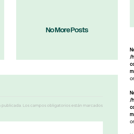
No More Posts
N
/
c
m
o
N
/
á publicada.
Los campos obligatorios están marcados
c
m
o