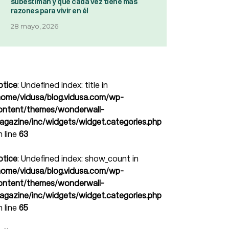
subestiman y que cada vez tiene más
razones para vivir en él
28 mayo, 2026
otice
: Undefined index: title in
home/vidusa/blog.vidusa.com/wp-
ontent/themes/wonderwall-
agazine/inc/widgets/widget.categories.php
n line
63
otice
: Undefined index: show_count in
home/vidusa/blog.vidusa.com/wp-
ontent/themes/wonderwall-
agazine/inc/widgets/widget.categories.php
n line
65