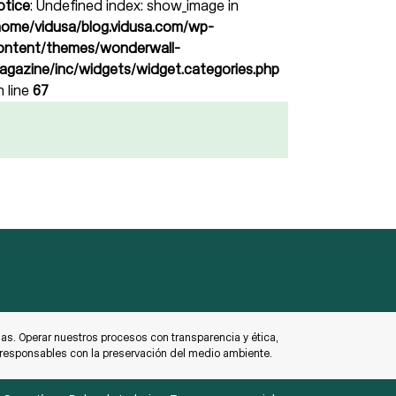
otice
: Undefined index: show_image in
home/vidusa/blog.vidusa.com/wp-
ontent/themes/wonderwall-
agazine/inc/widgets/widget.categories.php
n line
67
s. Operar nuestros procesos con transparencia y ética,
o responsables con la preservación del medio ambiente.