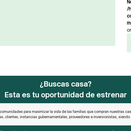
N
/
c
m
o
¿Buscas casa?
Esta es tu oportunidad de estrenar
 comunidades para maximizar la vida de las familias que compran nuestras casa
as, clientes, instancias gubernamentales, proveedores e inversionistas, siend