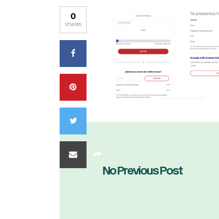
0
shares
No Previous Post