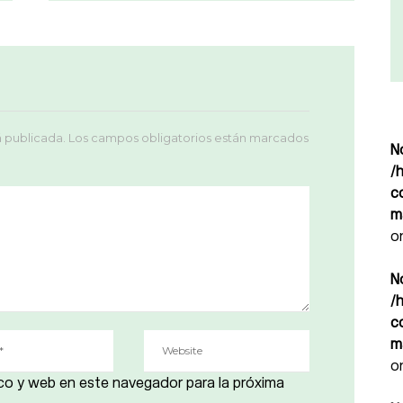
á publicada.
Los campos obligatorios están marcados
N
/
c
m
o
N
/
c
m
o
co y web en este navegador para la próxima