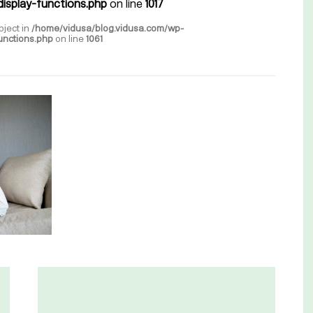
isplay-functions.php
on line
1017
bject in
/home/vidusa/blog.vidusa.com/wp-
unctions.php
on line
1061