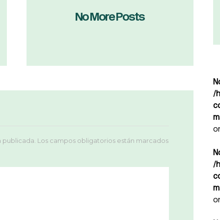
No More Posts
N
/
c
m
o
á publicada.
Los campos obligatorios están marcados
N
/
c
m
o