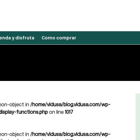
nda y disfruta
Como comprar
 non-object in
/home/vidusa/blog.vidusa.com/wp-
isplay-functions.php
on line
1017
 non-object in
/home/vidusa/blog.vidusa.com/wp-