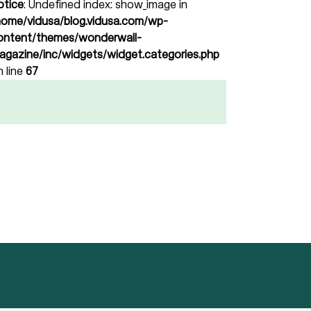
otice
: Undefined index: show_image in
home/vidusa/blog.vidusa.com/wp-
ontent/themes/wonderwall-
agazine/inc/widgets/widget.categories.php
n line
67