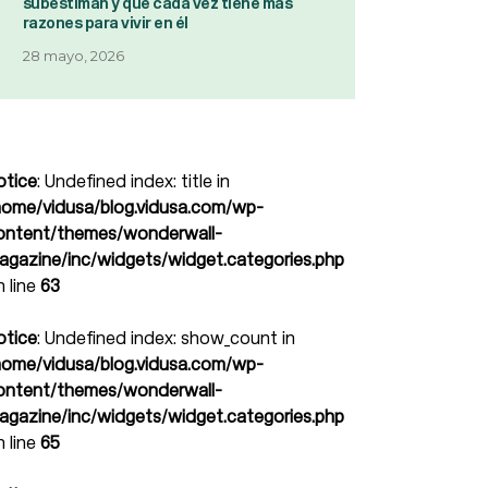
subestiman y que cada vez tiene más
razones para vivir en él
28 mayo, 2026
otice
: Undefined index: title in
home/vidusa/blog.vidusa.com/wp-
ontent/themes/wonderwall-
agazine/inc/widgets/widget.categories.php
n line
63
otice
: Undefined index: show_count in
home/vidusa/blog.vidusa.com/wp-
ontent/themes/wonderwall-
agazine/inc/widgets/widget.categories.php
n line
65