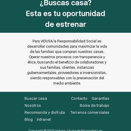
¿Buscas casa?
Esta es tu oportunidad
de estrenar
Para VIDUSA la Responsabilidad Social es
desarrollar comunidades para maximizar la vida
de las familias que compran nuestras casas.
Operar nuestros procesos con transparencia y
ética, buscando el beneficio de colaboradores y
sus familias, clientes, instancias
gubernamentales, proveedores e inversionistas,
siendo responsables con la preservación del
medio ambiente.
Buscar casa
Contacto
Garantías
Nosotros
Bolsa de trabajo
Recomienda y disfruta
Terrenos comerciales
Blog
Intranet
Copyright © 2020 Vidusa. |
Aviso de Privacidad
Las