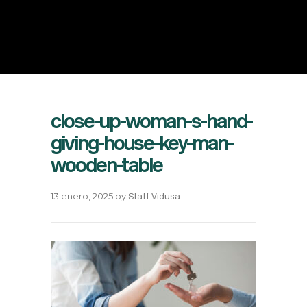
close-up-woman-s-hand-
giving-house-key-man-
wooden-table
13 enero, 2025
by
Staff Vidusa