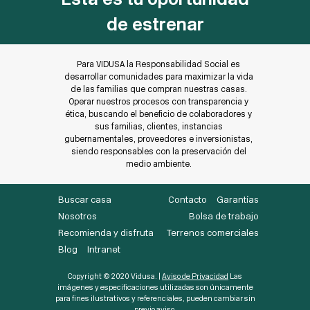
de estrenar
Para VIDUSA la Responsabilidad Social es
desarrollar comunidades para maximizar la vida
de las familias que compran nuestras casas.
Operar nuestros procesos con transparencia y
ética, buscando el beneficio de colaboradores y
sus familias, clientes, instancias
gubernamentales, proveedores e inversionistas,
siendo responsables con la preservación del
medio ambiente.
Buscar casa
Contacto
Garantías
Nosotros
Bolsa de trabajo
Recomienda y disfruta
Terrenos comerciales
Blog
Intranet
Copyright © 2020 Vidusa. |
Aviso de Privacidad
Las
imágenes y especificaciones utilizadas son únicamente
para fines ilustrativos y referenciales, pueden cambiar sin
previo aviso.